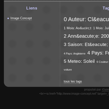
Liens
Ta
0 Auteur: Cl&eacu
Image Concept
1 Mois: Ao&ucirc;t
1 Mois: Juil
2 Ann&eacute;e: 20
3 Saison: Et&eacute;
4 Pays: F
4 Pays: Angleterre
5 Meteo: Soleil
6 Couleur:
voiture
tous les tags
propulsé par
iGale
<br><a href="http://www.image-concept.net" target=_